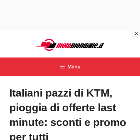
Vai
al
contenuto
Menu
Italiani pazzi di KTM,
pioggia di offerte last
minute: sconti e promo
per tutti