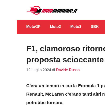
Vai
al
contenuto
MotoGP
Moto2
Moto3
SBK
F1, clamoroso ritorn
proposta scioccante
12 Luglio 2024
di
Davide Russo
C’era un tempo in cui la Formula 1 pul
Renault, McLaren c’erano tanti altri
potrebbe tornare.