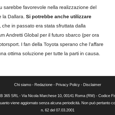
u sarebbe favorevole nella realizzazione del
 la Dallara.
Si potrebbe anche utilizzare
 che in passato era stata sfruttata dalla
 Andretti Global per il futuro sbarco (per ora
orsport. I fan della Toyota sperano che l’affare
a ottima soluzione per tutte la parti in causa.
Chi siamo
-
Redazione
-
Privacy Policy
-
Disclaimer
WEB 365 SRL - Via Nicola Marchese 10, 00141 Roma (RM) - Codice Fis
quanto viene aggiornato senza alcuna periodicità. Non può pertanto con
n. 62 del 07.03.2001