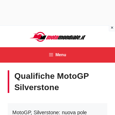
Vai
al
contenuto
Menu
Qualifiche MotoGP
Silverstone
MotoGP, Silverstone: nuova pole