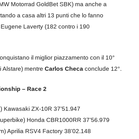
MW Motorrad GoldBet SBK) ma anche a
tando a casa altri 13 punti che lo fanno
di Eugene Laverty (182 contro i 190
nquistano il miglior piazzamento con il 10°
 Alstare) mentre
Carlos Checa
conclude 12°.
ionship – Race 2
) Kawasaki ZX-10R 37’51.947
Superbike) Honda CBR1000RR 37’56.979
am) Aprilia RSV4 Factory 38’02.148