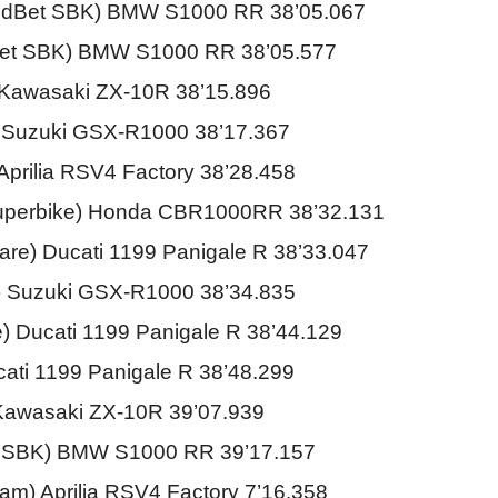
ldBet SBK) BMW S1000 RR 38’05.067
et SBK) BMW S1000 RR 38’05.577
 Kawasaki ZX-10R 38’15.896
i) Suzuki GSX-R1000 38’17.367
Aprilia RSV4 Factory 38’28.458
uperbike) Honda CBR1000RR 38’32.131
tare) Ducati 1199 Panigale R 38’33.047
i) Suzuki GSX-R1000 38’34.835
e) Ducati 1199 Panigale R 38’44.129
ati 1199 Panigale R 38’48.299
 Kawasaki ZX-10R 39’07.939
tic SBK) BMW S1000 RR 39’17.157
eam) Aprilia RSV4 Factory 7’16.358