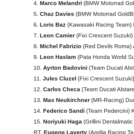
4.
Marco Melandri
(BMW Motorrad Go
5.
Chaz Davies
(BMW Motorrad GoldB
6.
Loris Baz
(Kawasaki Racing Team)
7.
Leon Camier
(Fixi Crescent Suzuk
8.
Michel Fabrizio
(Red Devils Roma) 
9.
Leon Haslam
(Pata Honda World S
10.
Ayrton Badovini
(Team Ducati Als
11.
Jules Cluzel
(Fixi Crescent Suzuk
12.
Carlos Checa
(Team Ducati Alstar
13.
Max Neukirchner
(MR-Racing) Duc
14.
Federico Sandi
(Team Pedercini)
15.
Noriyuki Haga
(Grillini Dentalma
RT.
Eugene Laverty
(Aprilia Racing T