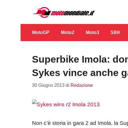
Vai
al
contenuto
MotoGP
Moto2
Moto3
SBK
Superbike Imola: do
Sykes vince anche g
30 Giugno 2013
di
Redazione
Non c’è storia in gara 2 ad Imola, la Su