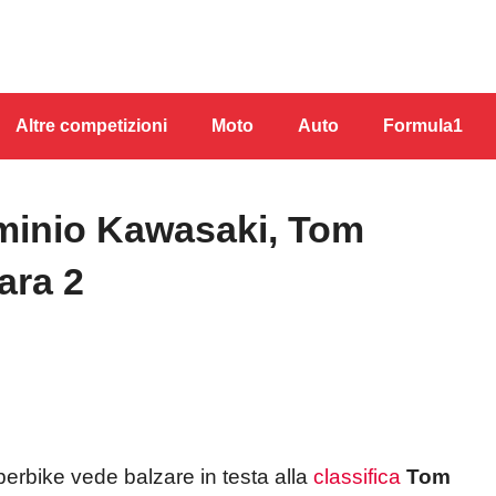
Altre competizioni
Moto
Auto
Formula1
minio Kawasaki, Tom
ara 2
perbike vede balzare in testa alla
classifica
Tom