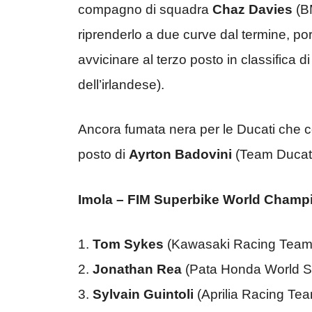
compagno di squadra
Chaz Davies
(B
riprenderlo a due curve dal termine, por
avvicinare al terzo posto in classifica 
dell’irlandese).
Ancora fumata nera per le Ducati che co
posto di
Ayrton Badovini
(Team Ducati
Imola – FIM Superbike World Champ
1.
Tom Sykes
(Kawasaki Racing Team
2.
Jonathan Rea
(Pata Honda World 
3.
Sylvain Guintoli
(Aprilia Racing Te