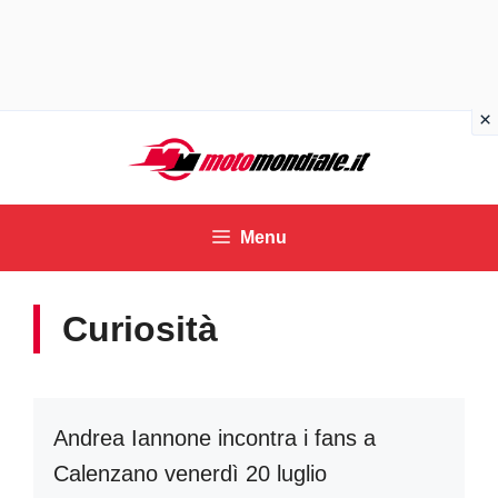
Vai
al
contenuto
Menu
Curiosità
Andrea Iannone incontra i fans a
Calenzano venerdì 20 luglio