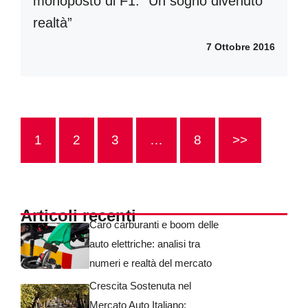
monoposto di F1: “Un sogno divenuto
realtà”
7 Ottobre 2016
1
2
3
…
8
>>
Articoli recenti
Caro carburanti e boom delle
auto elettriche: analisi tra
numeri e realtà del mercato
Crescita Sostenuta nel
Mercato Auto Italiano: